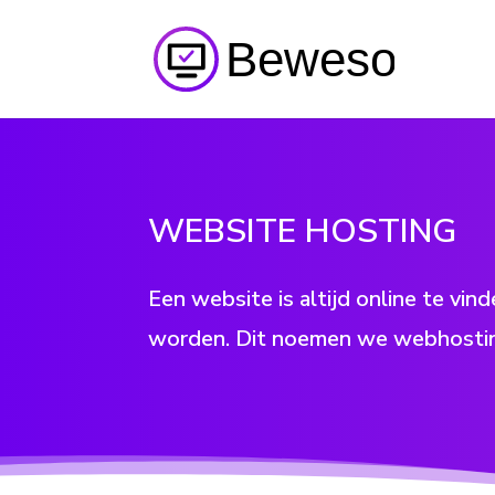
WEBSITE HOSTING
Een website is altijd online te v
worden. Dit noemen we webhosti